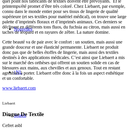
quel point nos fabricants de textiles doivent être prévoyants. Et le
printemps/été promet d’être très coloré. Chez Liebaert, par exemple,
connu dans le monde entier pour ses tissus de lingerie de qualité
supérieure (et ses textiles pour matériel médical), on trouve une large
palette d’imprimés floraux et d’imprimés animaux. Ces derniers se
déclinent en différents tons fluos, du fuchsia au citron, mais aussi en
Nouvelles
taches de léopard et en rayures de zèbre. La nature domine.
Cette beauté va de pair avec le confort : un soutien, mais aussi une
grande douceur et une élasticité permanente. Liebaert ne produit
donc pas que de belles étoffes de lingerie, mais aussi des textiles
destinés à des applications médicales. C’est ainsi que Liebaert a mis
sur le marché des orthèses qui offrent un soutien solide en cas de
blessures aux mains, aux chevilles et aux genoux. Tout en restant
| NL
agréables à porter. Liebaert offre donc à la fois un aspect esthétique
et un confortable.
www.liebaert.com
Liebaert
Dingue De Textile
Search
Cefret asbl