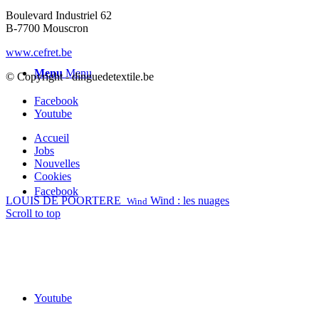
Boulevard Industriel 62
B-7700 Mouscron
www.cefret.be
Menu
Menu
© Copyright - dinguedetextile.be
Facebook
Youtube
Accueil
Jobs
Nouvelles
Cookies
Facebook
LOUIS DE POORTERE
Wind : les nuages
Wind
Scroll to top
Youtube